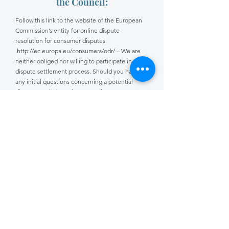
the Council:
Follow this link to the website of the European
Commission’s entity for online dispute
resolution for consumer disputes:
http://ec.europa.eu/consumers/odr/
– We are
neither obliged nor willing to participate in the
dispute settlement process. Should you have
any initial questions concerning a potential
dispute resolution, please email us at
info@book-hotel-leipzig.de
.
KONTAKT
Telefon:
+49 (0)341 550 095 0
E-Mail:
info@book-hotel-leipzig.de