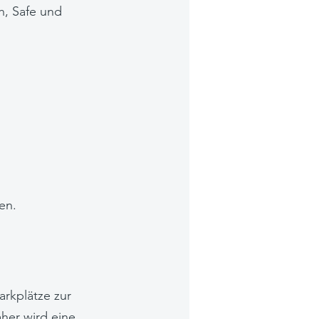
h, Safe und
en.
arkplätze zur
aher wird eine