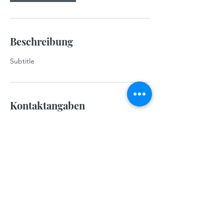
Beschreibung
Subtitle
Kontaktangaben
Book Hotel Leipzig, Auguste-Schmidt-
Straße, Leipzig, Germany
+493415500950
info@book-hotel-leipzig.de