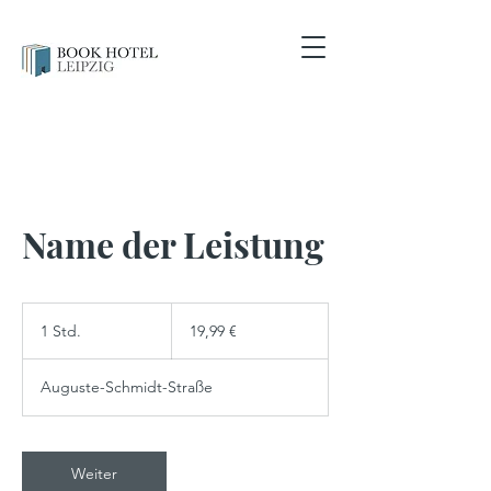
Name der Leistung
19,99
Euro
1 Std.
1
19,99 €
S
t
Auguste-Schmidt-Straße
d
Weiter