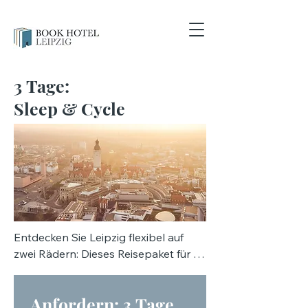
3
Tage:
Sleep & Cycle
Entdecken Sie Leipzig flexibel auf 
zwei Rädern: Dieses Reisepaket für 3 
Tage Leipzig verbindet zwei 
entspannte Übernachtungen im 
Anfordern: 3 Tage 
Book Hotel mit einem aktiven 