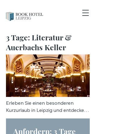
3 Tage: Literatur &
Auerbachs Keller
Erleben Sie einen besonderen 
Kurzurlaub in Leipzig und entdecken 
Sie die Stadt von ihrer literarischen 
und kulinarischen Seite. Dieses 
Anfordern: 3 Tage 
Reisepaket für 3 Tage Leipzig 