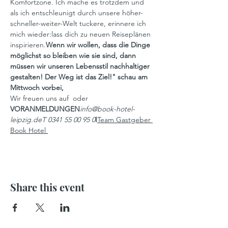
Komfortzone. Ich mache es trotzdem und 
als ich entschleunigt durch unsere höher-
schneller-weiter-Welt tuckere, erinnere ich 
mich wieder:
lass dich zu neuen Reiseplänen 
inspirieren.
Wenn wir wollen, dass die Dinge 
möglichst so bleiben wie sie sind, dann 
müssen wir unseren Lebensstil nachhaltiger 
gestalten!
 Der Weg ist das Ziel!" schau am 
Mittwoch vorbei, 
Wir freuen uns auf 
 oder 
VORANMELDUNGEN
info@book-hotel-
leipzig.de
T 0341 55 00 95 0
I
Team Gastgeber 
Book Hotel 
Share this event