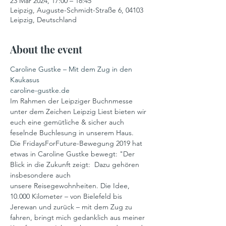
23 Mar 2024, 17:00 – 18:45
Leipzig, Auguste-Schmidt-Straße 6, 04103
Leipzig, Deutschland
About the event
Caroline Gustke – Mit dem Zug in den 
Kaukasus 
caroline-gustke.de
Im Rahmen der Leipziger Buchnmesse 
unter dem Zeichen Leipzig Liest bieten wir 
euch eine gemütliche & sicher auch 
feselnde Buchlesung in unserem Haus. 
Die FridaysForFuture-Bewegung 2019 hat 
etwas in Caroline Gustke bewegt: "Der 
Blick in die Zukunft zeigt: 
 Dazu gehören 
insbesondere auch 
unsere Reisegewohnheiten. Die Idee, 
10.000 Kilometer – von Bielefeld bis 
Jerewan und zurück – mit dem Zug zu 
fahren, bringt mich gedanklich aus meiner 